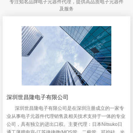
专注知名品牌电子元器件代理，提供高品质电子元器件
及服务
Alfa-MOS闸能
AFC4599W
30000
HY虹扬
SS24
30000
捷捷微
SM6P36C
15000
捷捷微
JMTK3004A
40000
AID爱得
MEX684K2FG0E
2000
深圳世昌隆电子有限公司
深圳世昌隆电子有限公司是在深圳注册成立的一家专
FUZETEC富致
FRK400-60F
30000
业从事电子元器件代理销售及相关技术支持于一体的专业
CHIPLINK芯联
CL4054D
3000
公司，具有独立的进出口权。主要代理：日本Nitsuko日
通工薄膜电容-江苏捷捷微(MOS管、二极管、可控硅、光