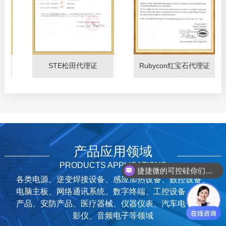
捷捷微
SMCJ36A
30000
FUZETEC富致
FSMD014-R
10000
Alfa-MOS闸能
AFN4634WS
20000
STE松田代理证
Rubycon红宝石代理证
捷捷微
SMBJ30CAH
51000
AID爱得
AUP106K2PTX
1000
UPS电源专用电容
HY虹扬
SS310A
20000
HY虹扬
KBL408
10000
产品应用领域
PRODUCTS APPLICATIONS
捷捷微
SMF15CA
10000
捷捷微的可控硅你们代理吗？
各类电源、逆变焊接设备、感应加热设备、数控设备、
Rubycon红宝石
50YXJ470M(12.5X20)
8000
电脑主板、网络通讯系统、数字终端、工控设备、军工
产品、安防产品、医疗器械、仪器仪表、汽车电子、投
FUZETEC富致
FRU185-30F
10000
影仪、音频电子等领域