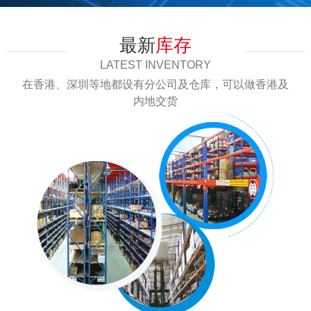
AID爱得
AUP205K2PNL 马
5000
最新
库存
达启动电容
Alfa-MOS闸能
AFP2309A
30000
LATEST INVENTORY
捷捷微
SMCJ5.0A
10000
在香港、深圳等地都设有分公司及仓库，可以做香港及
内地交货
AID爱得
AUP406K2PEX
800
UPS电源专用电容
DAIN岱恩
MPX104K310ACC3
20000
XLsemi芯龙
XL7015E1
10000
捷捷微
SMAJ26A
30000
FUZETEC富致
FRVL075-120F
10000
HY虹扬
HER304G
12000
捷捷微
JSPI2100A
10000