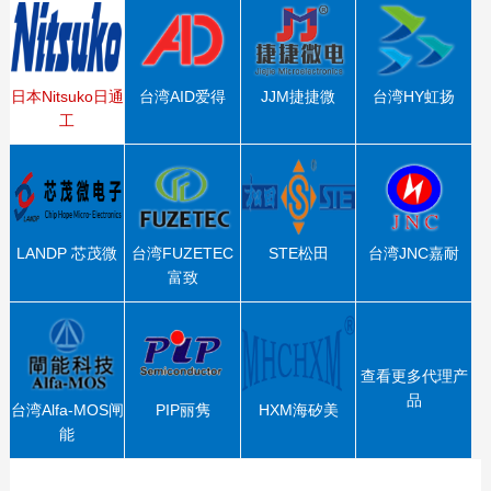
日本Nitsuko日通
台湾AID爱得
JJM捷捷微
台湾HY虹扬
工
LANDP 芯茂微
台湾FUZETEC
STE松田
台湾JNC嘉耐
富致
查看更多代理产
品
台湾Alfa-MOS闸
PIP丽隽
HXM海矽美
能