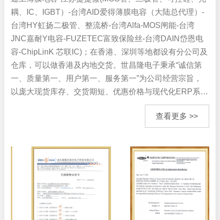
AID爱得
AUP205K2PNL 马
5000
耦、IC、IGBT）-台湾AID爱得薄膜电容（大陆总代理）-
台湾HY虹扬二极管、整流桥-台湾Alfa-MOS闸能-台湾
达启动电容
Alfa-MOS闸能
AFP2309A
30000
JNC嘉耐Y电容-FUZETEC富致保险丝-台湾DAIN岱恩电
捷捷微
SMCJ5.0A
10000
容-ChipLinK 芯联IC)；在香港、深圳等地都设有分公司及
仓库，可以做香港及内地交货。世昌隆电子秉承“诚信第
AID爱得
AUP406K2PEX
800
一、质量第一、用户第一、服务第一”为公司经营宗旨，
以庞大现货库存、交货期短、优惠价格与现代化ERP系…
UPS电源专用电容
DAIN岱恩
MPX104K310ACC3
20000
XLsemi芯龙
XL7015E1
10000
查看更多 >>
捷捷微
SMAJ26A
30000
FUZETEC富致
FRVL075-120F
10000
HY虹扬
HER304G
12000
捷捷微
JSPI2100A
10000