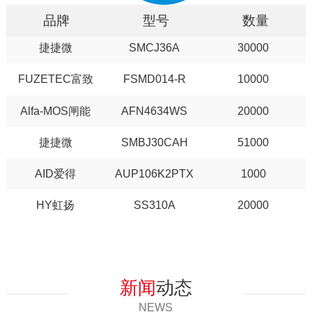
品牌
型号
数量
捷捷微
SMCJ36A
30000
FUZETEC富致
FSMD014-R
10000
Alfa-MOS闸能
AFN4634WS
20000
捷捷微
SMBJ30CAH
51000
AID爱得
AUP106K2PTX
1000
UPS电源专用电容
HY虹扬
SS310A
20000
HY虹扬
KBL408
10000
捷捷微
SMF15CA
10000
Rubycon红宝石
50YXJ470M(12.5X20)
8000
新闻
动态
FUZETEC富致
FRU185-30F
10000
NEWS