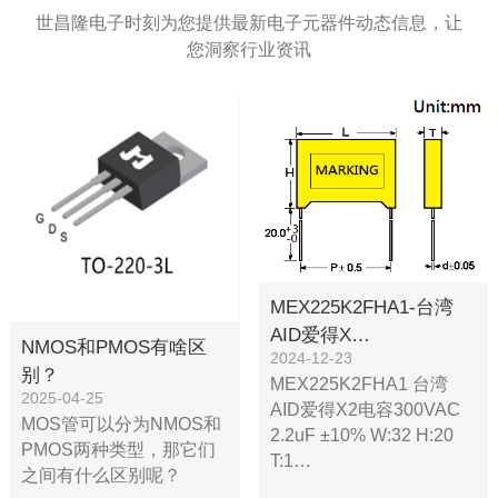
世昌隆电子时刻为您提供最新电子元器件动态信息，让
捷捷微
CP3100SB
10000
您洞察行业资讯
捷捷微
JCD10A065A
3000
捷捷微
JMTL2302C
30000
MEX225K2FHA1-台湾
AID爱得X…
NMOS和PMOS有啥区
2024-12-23
别？
MEX225K2FHA1 台湾
2025-04-25
AID爱得X2电容300VAC
MOS管可以分为NMOS和
2.2uF ±10% W:32 H:20
PMOS两种类型，那它们
T:1…
之间有什么区别呢？