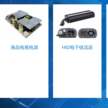
捷捷微
CP3100SB
10000
捷捷微
JCD10A065A
3000
捷捷微
JMTL2302C
30000
Alfa-MOS闸能
AFC4599W
30000
液晶电视电源
HID电子镇流器
HY虹扬
SS24
30000
捷捷微
SM6P36C
15000
捷捷微
JMTK3004A
40000
AID爱得
MEX684K2FG0E
2000
FUZETEC富致
FRK400-60F
30000
CHIPLINK芯联
CL4054D
3000