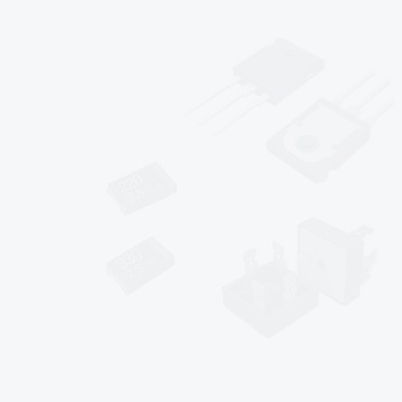
*
*
*