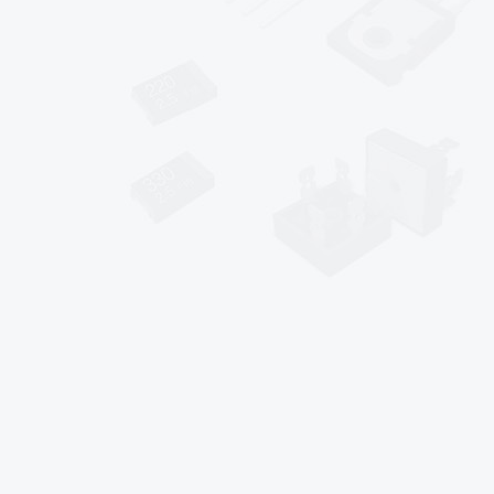
*
*
sales@af-prc.com
www.af-prc.com