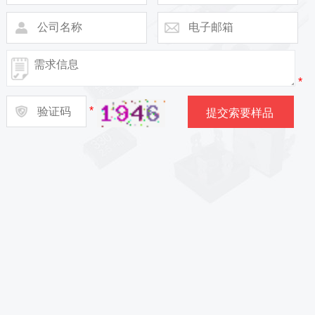
*
*
sales@af-prc.com
www.af-prc.com