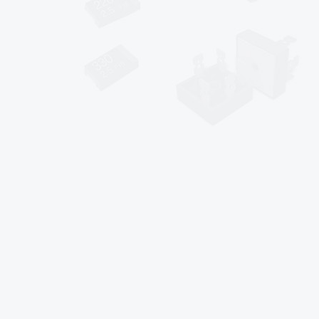
*
sales@af-prc.com
www.af-prc.com