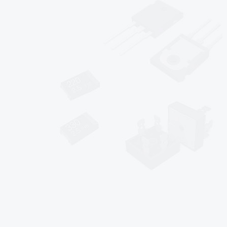
*
*
*
sales@af-prc.com