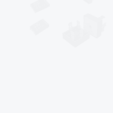
*
sales@af-prc.com
www.af-prc.com