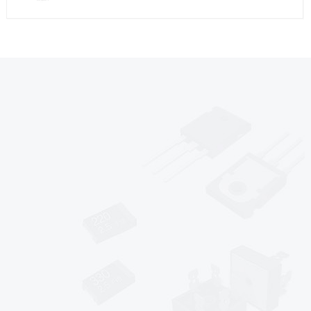
*
*
*