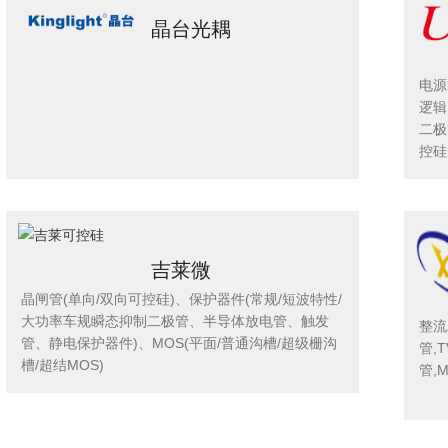
晶台光耦
电源
逻辑
二极
控硅
吉莱微
晶闸管(单向/双向可控硅)、保护器件(常规/短波特性/
大功率车规瞬态抑制二极管、半导体放电管、触发
整流
管、静电保护器件)、MOS(平面/普通沟槽/超级栅沟
管,
槽/超结MOS)
管,