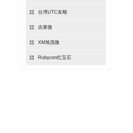
台湾UTC友顺
吉莱微
XM旭茂微
Rubycon红宝石