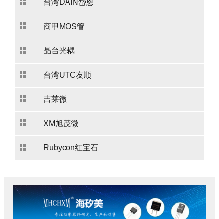
台湾DAIN岱恩
商甲MOS管
晶台光耦
台湾UTC友顺
吉莱微
XM旭茂微
Rubycon红宝石