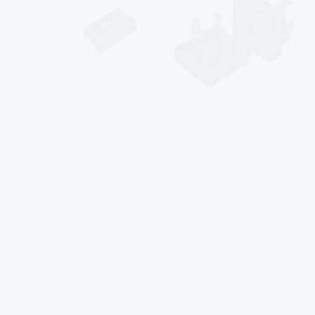
sales@af-prc.com
www.af-prc.com