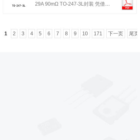
29A 90mΩ TO-247-3L封装 凭借…
1
2
3
4
5
6
7
8
9
10
171
下一页
尾页
*
*
*