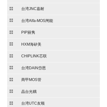
台湾JNC嘉耐
台湾Alfa-MOS闸能
PIP丽隽
HXM海矽美
CHIPLINK芯联
台湾DAIN岱恩
商甲MOS管
晶台光耦
台湾UTC友顺