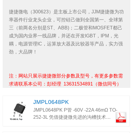
捷捷微电（300623）是主板上市公司，JJM捷捷微为功
率器件行业龙头企业，可控硅己做到全国第一、全球第
三（前两名分别是ST、ABB)；二极管和MOSFET都己
成为国内业界一线品牌，并还在开发IGBT，IPM，光
耦，电源管理IC，运算放大器及比较器等产品，实力强
劲，大品牌！
注：网站只展示捷捷微部分参数及型号，有更多参数需
求请联系本公司：彭经理 13631534891（微信同号）
JMPL0648PK
JMPL0648PK P管 -60V -22A 46mΩ TO-
252-3L 凭借捷捷微先进的沟槽技术…