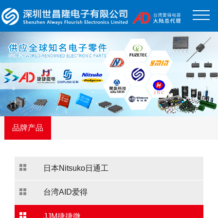
品牌产品
日本Nitsuko日通工
台湾AID爱得
JJM捷捷微