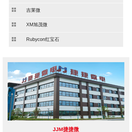
吉莱微
XM旭茂微
Rubycon红宝石
JJM捷捷微