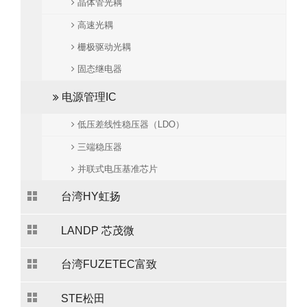
晶体管光耦
高速光耦
栅极驱动光耦
固态继电器
电源管理IC
低压差线性稳压器（LDO）
三端稳压器
并联式电压基准芯片
台湾HY虹扬
LANDP 芯茂微
台湾FUZETEC富致
STE松田