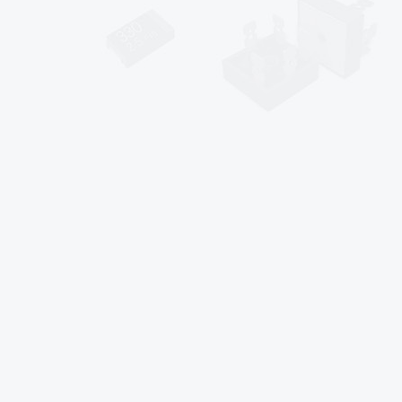
sales@af-prc.com
www.af-prc.com