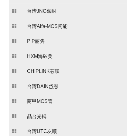
台湾JNC嘉耐
台湾Alfa-MOS闸能
PIP丽隽
HXM海矽美
CHIPLINK芯联
台湾DAIN岱恩
商甲MOS管
晶台光耦
台湾UTC友顺