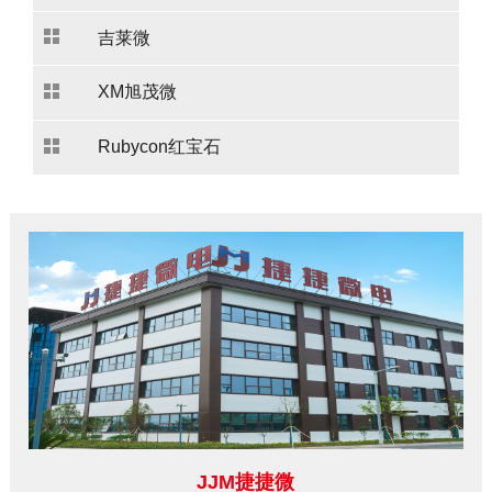
吉莱微
XM旭茂微
Rubycon红宝石
JJM捷捷微