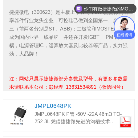
你们有做捷捷微的MOS管吗？
捷捷微电（300623）是主板上市公司，JJM捷捷微为功
率器件行业龙头企业，可控硅己做到全国第一、全球第
三（前两名分别是ST、ABB)；二极管和MOSFET都己
成为国内业界一线品牌，并还在开发IGBT，IPM，光
耦，电源管理IC，运算放大器及比较器等产品，实力强
劲，大品牌！
注：网站只展示捷捷微部分参数及型号，有更多参数需
求请联系本公司：彭经理 13631534891（微信同号）
JMPL0648PK
JMPL0648PK P管 -60V -22A 46mΩ TO-
252-3L 凭借捷捷微先进的沟槽技术…