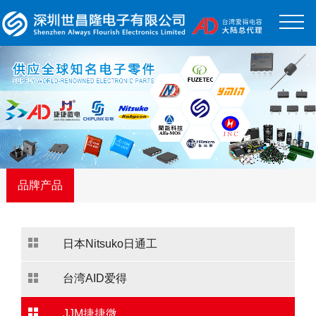
品牌产品
日本Nitsuko日通工
台湾AID爱得
JJM捷捷微