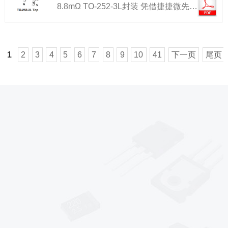
8.8mΩ TO-252-3L封装 凭借捷捷微先…
1
2
3
4
5
6
7
8
9
10
41
下一页
尾页
*
*
*