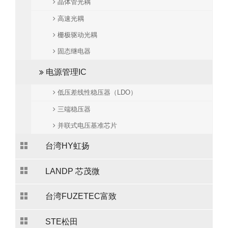
晶体管光耦
高速光耦
栅极驱动光耦
固态继电器
电源管理IC
低压差线性稳压器（LDO）
三端稳压器
并联式电压基准芯片
台湾HY虹扬
LANDP 芯茂微
台湾FUZETEC富致
STE松田