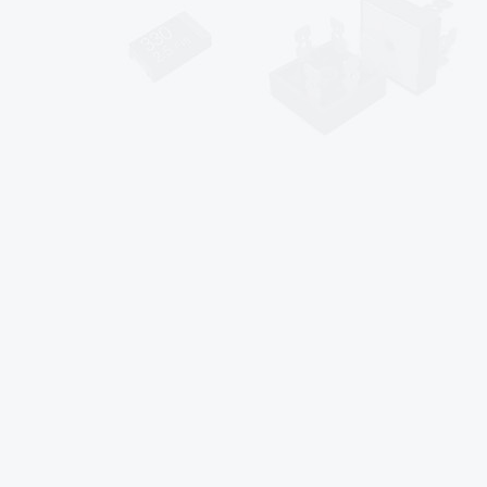
sales@af-prc.com
www.af-prc.com