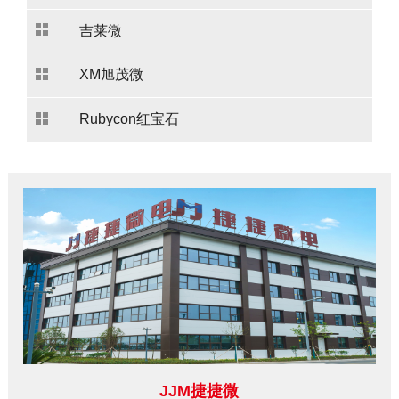
吉莱微
XM旭茂微
Rubycon红宝石
JJM捷捷微