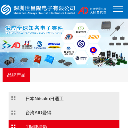
品牌产品
日本Nitsuko日通工
台湾AID爱得
JJM捷捷微