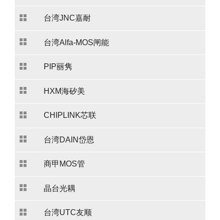
台湾JNC嘉耐
台湾Alfa-MOS闸能
PIP丽隽
HXM海矽美
CHIPLINK芯联
台湾DAIN岱恩
商甲MOS管
晶台光耦
台湾UTC友顺