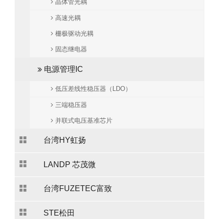
晶体管光耦
高速光耦
栅极驱动光耦
固态继电器
电源管理IC
低压差线性稳压器（LDO）
三端稳压器
并联式电压基准芯片
台湾HY虹扬
LANDP 芯茂微
台湾FUZETEC富致
STE松田