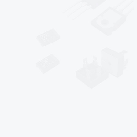
*
*
*
sales@af-prc.com
www.af-prc.com