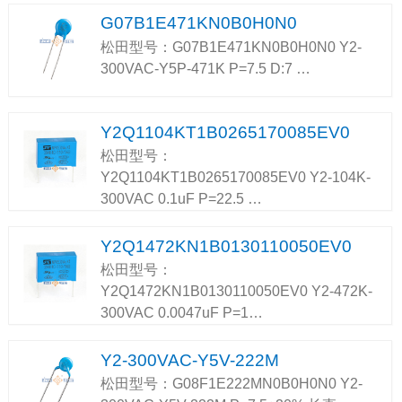
G07B1E471KN0B0H0N0
松田型号：G07B1E471KN0B0H0N0 Y2-
300VAC-Y5P-471K P=7.5 D:7 …
Y2Q1104KT1B0265170085EV0
松田型号：
Y2Q1104KT1B0265170085EV0 Y2-104K-
300VAC 0.1uF P=22.5 …
Y2Q1472KN1B0130110050EV0
松田型号：
Y2Q1472KN1B0130110050EV0 Y2-472K-
300VAC 0.0047uF P=1…
Y2-300VAC-Y5V-222M
松田型号：G08F1E222MN0B0H0N0 Y2-