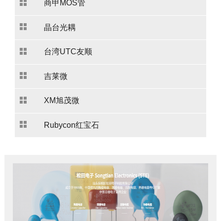
商甲MOS管
晶台光耦
台湾UTC友顺
吉莱微
XM旭茂微
Rubycon红宝石