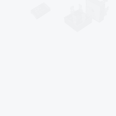
sales@af-prc.com
www.af-prc.com