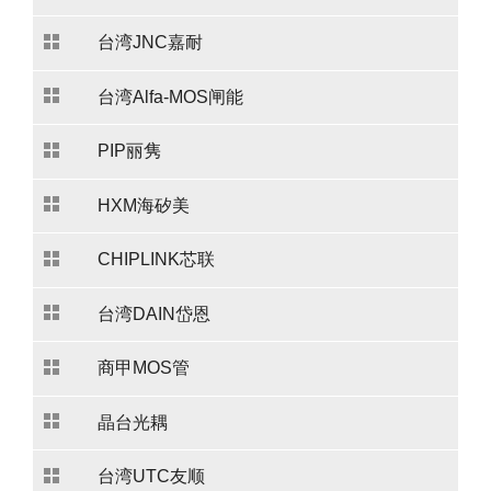
台湾JNC嘉耐
台湾Alfa-MOS闸能
PIP丽隽
HXM海矽美
CHIPLINK芯联
台湾DAIN岱恩
商甲MOS管
晶台光耦
台湾UTC友顺