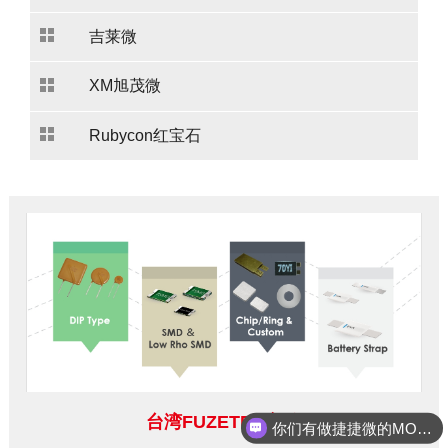
吉莱微
XM旭茂微
Rubycon红宝石
台湾FUZETEC富致
你们有做捷捷微的MOS管吗？