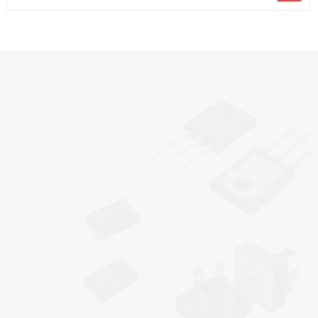
*
*
*