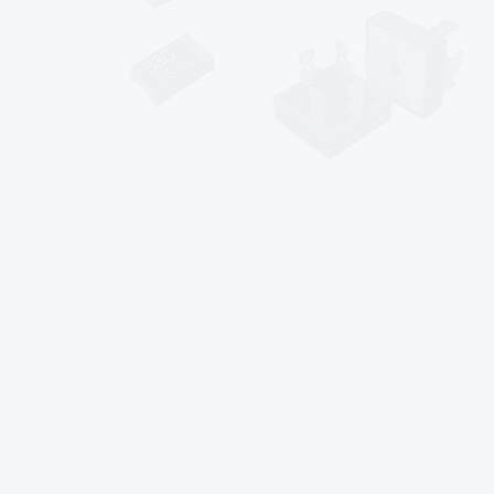
sales@af-prc.com
www.af-prc.com