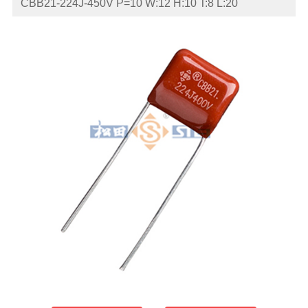
CBB21-224J-450V P=10 W:12 H:10 T:8 L:20