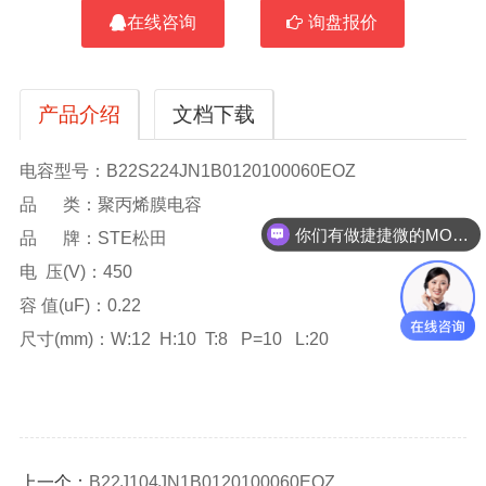
在线咨询
询盘报价
产品介绍
文档下载
电容型号：B22S224JN1B0120100060EOZ
品 类：聚丙烯膜电容
你们有做捷捷微的MOS管吗？
品 牌：STE松田
电 压(V)：450
容 值(uF)：0.22
尺寸(mm)：W:12 H:10 T:8 P=10 L:20
上一个：
B22J104JN1B0120100060EOZ