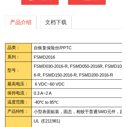
产品介绍
文档下载
品类：
/PPTC
自恢复保险丝
系列：
FSMD2016
FSMD030-2016-R,
FSMD050-2016R,
FSMD100-2
型号：
6-R,
FSMD150-2016-R,
FSMD200-2016-R
最高电压：
6 VDC~60 VDC
保持电流：
0.3 A~2 A
温度范围：
-40
to 85
℃
℃
产品特性：
SMD
小型表面贴装，固态，相较于普通
元件，跳
UL (E211981)