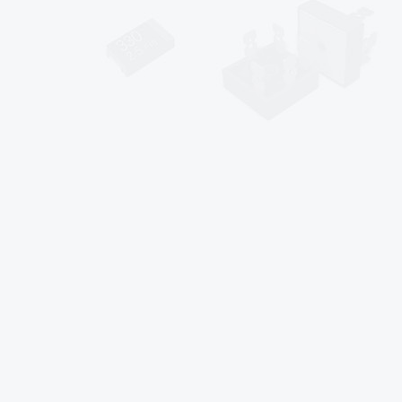
sales@af-prc.com
www.af-prc.com