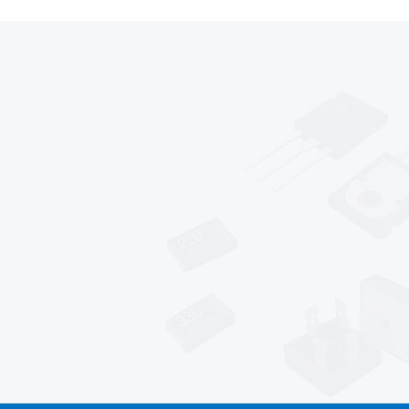
*
*
*