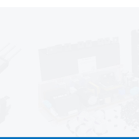
sales@af-prc.com
www.af-prc.com